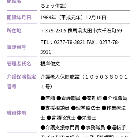
施設名
ちょう併設）
開設年月日
1989年（平成元年）12月16日
所在地
〒379-2305 群馬県太田市六千石町59
TEL：0277-78-3821 FAX：
0277-78-
電話番号
3911
管理者氏名
根岸俊文
介護保険指定
介護老人保健施設（１０５０３８００１
番号
１号）
●医師 ●看護職員 ●薬剤師 ●介護職員
●支援相談員 ●理学療法士 ●作業療法
職員体制
士 ●言語聴覚士 ●栄養士
●介護支援専門員 ●事務職員 ●運転手