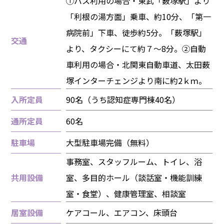
①バス利用の場合・東武「薮塚駅」より
「利根の湯方面」乗車、約10分、「第一
病院前」下車、徒歩約5分。「薮塚駅」
交通
より、タクシーにて約７～8分。②自動
車利用の場合・北関東自動車道、太田薮
塚インターチェンジより南に約2ｋｍ。
入所定員
90名（うち認知症専門棟40名）
通所定員
60名
駐車場
大型駐車場完備（無料）
事務室、スタッフルーム、トイレ、浴
共用設備
室、多目的ホール（談話室・機能訓練
室・食堂）、健康管理室、相談室
居室設備
ケアコール、エアコン、床頭台